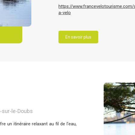
https://www.francevelotourisme.com/
a-velo
En savoir plus
-sur-le-Doubs
e un itinéraire relaxant au fil de l'eau,