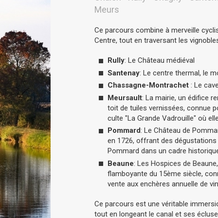
Meurs
Ce parcours combine à merveille cyclis
Centre, tout en traversant les vignoble
Rully
: Le Château médiéval
Santenay
: Le centre thermal, le 
Chassagne-Montrachet
: Le cav
Meursault
: La mairie, un édifice
toit de tuiles vernissées, connue p
culte "La Grande Vadrouille" où el
Pommard
: Le Château de Pommar
en 1726, offrant des dégustations
Pommard dans un cadre historique
Beaune
: Les Hospices de Beaune,
flamboyante du 15ème siècle, conn
vente aux enchères annuelle de vin
Ce parcours est une véritable immersio
tout en longeant le canal et ses éclus