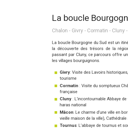
La boucle Bourgogn
Chalon - Givry - Cormatin - Cluny
La boucle Bourgogne du Sud est un itin
la découverte des trésors de la rég
passant par Cluny, ce parcours offre u
les villages bourguignons.
Givry
: Visite des Lavoirs historiques
tourisme
Cormatin
: Visite du somptueux Châ
française
Cluny
: L'incontournable Abbaye de C
haras national
Mâcon
: Le charme d'une ville en bo
vieille maison de la ville), Cathédral
Tournus
: L’abbaye de tournus et s