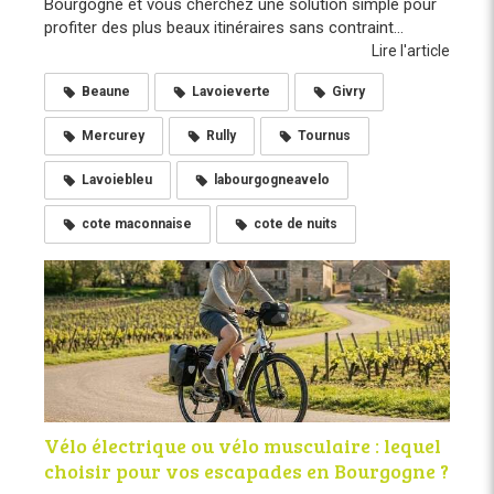
Bourgogne et vous cherchez une solution simple pour
profiter des plus beaux itinéraires sans contraint...
Lire l'article
Beaune
Lavoieverte
Givry
Mercurey
Rully
Tournus
Lavoiebleu
labourgogneavelo
cote maconnaise
cote de nuits
Vélo électrique ou vélo musculaire : lequel
choisir pour vos escapades en Bourgogne ?