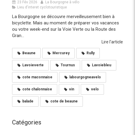
23 Fév 2026
La Bourgogne à vélo
Lieu d'interet cyclotouristique
La Bourgogne se découvre merveilleusement bien à
bicyclette. Mais au moment de préparer vos vacances
ou votre week-end sur la Voie Verte ou la Route des
Gran...
Lire l'article
Beaune
Mercurey
Rully
Lavoieverte
Tournus
Lavoiebleu
cote maconnaise
labourgogneavelo
cote chalonnaise
vin
velo
balade
cote de beaune
Catégories