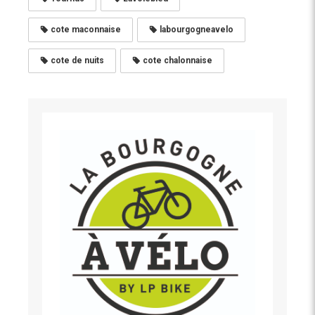
cote maconnaise
labourgogneavelo
cote de nuits
cote chalonnaise