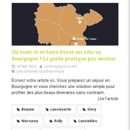
Où louer et se faire livrer un vélo en
Bourgogne ? Le guide pratique par secteur
18 Mar 2026
La Bourgogne à vélo
Lieu d'interet cyclotouristique
Écrivez votre article ici...Vous préparez un séjour en
Bourgogne et vous cherchez une solution simple pour
profiter des plus beaux itinéraires sans contraint...
Lire l'article
Beaune
Lavoieverte
Givry
Mercurey
Rully
Lavoiebleu