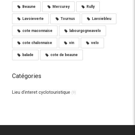
Beaune
Mercurey
Rully
Lavoieverte
Tournus
Lavoiebleu
cote maconnaise
labourgogneavelo
cote chalonnaise
vin
velo
balade
cote de beaune
Catégories
Lieu d'interet cyclotouristique
(9)