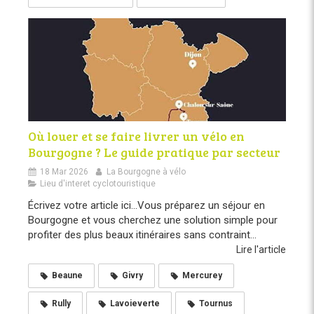
Où louer et se faire livrer un vélo en
Bourgogne ? Le guide pratique par secteur
18 Mar 2026
La Bourgogne à vélo
Lieu d'interet cyclotouristique
Écrivez votre article ici...Vous préparez un séjour en
Bourgogne et vous cherchez une solution simple pour
profiter des plus beaux itinéraires sans contraint...
Lire l'article
Beaune
Givry
Mercurey
Rully
Lavoieverte
Tournus