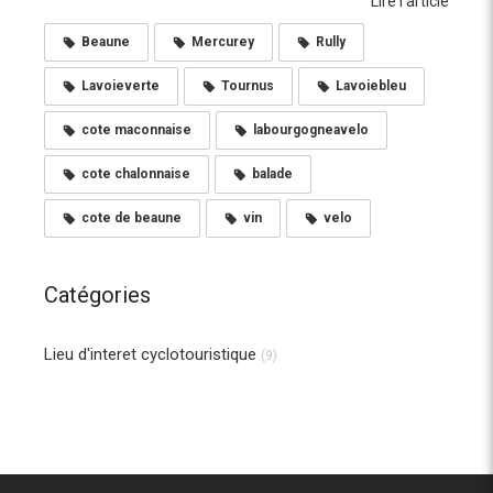
Lire l'article
Beaune
Mercurey
Rully
Lavoieverte
Tournus
Lavoiebleu
cote maconnaise
labourgogneavelo
cote chalonnaise
balade
cote de beaune
vin
velo
Catégories
Lieu d'interet cyclotouristique
(9)